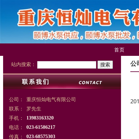
首页
公
站内搜索：
公司：
重庆恒灿电气有限公司
20
联系：
罗先生
手机：
13983163320
电话：
023-61586217
传真：
023-68575303