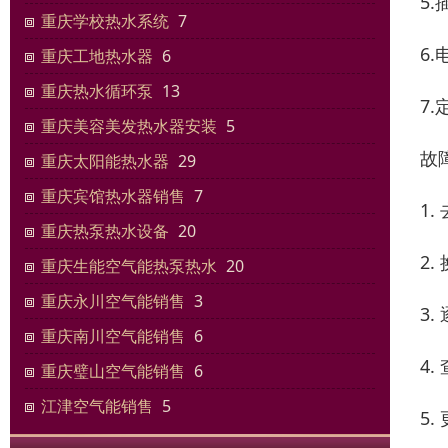
5
重庆学校热水系统
7
6
重庆工地热水器
6
重庆热水循环泵
13
7
重庆美容美发热水器安装
5
故
重庆太阳能热水器
29
重庆宾馆热水器销售
7
1
重庆热泵热水设备
20
2
重庆生能空气能热泵热水
20
重庆永川空气能销售
3
3
重庆南川空气能销售
6
4
重庆璧山空气能销售
6
江津空气能销售
5
5