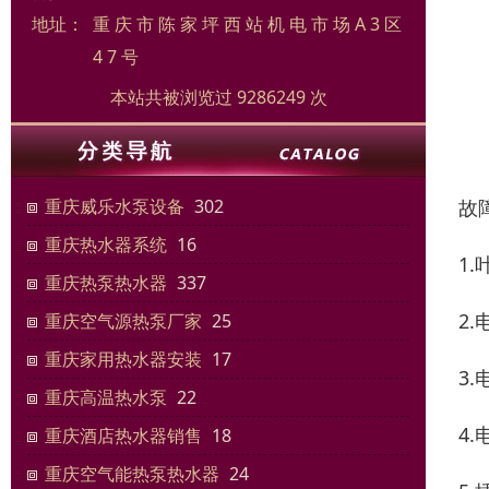
地址：
重 庆 市 陈 家 坪 西 站 机 电 市 场 A 3 区
4 7 号
本站共被浏览过 9286249 次
故
重庆威乐水泵设备
302
重庆热水器系统
16
1
重庆热泵热水器
337
2
重庆空气源热泵厂家
25
重庆家用热水器安装
17
3
重庆高温热水泵
22
4
重庆酒店热水器销售
18
重庆空气能热泵热水器
24