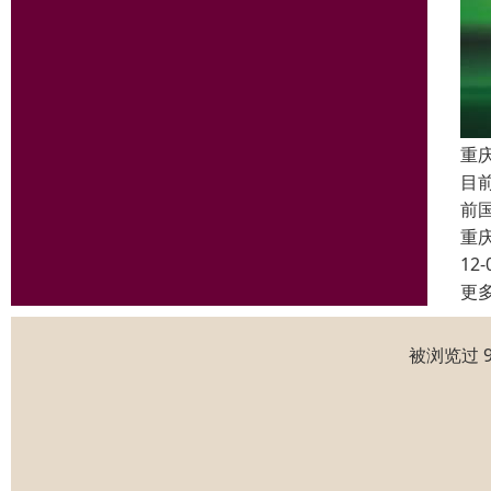
重
目
前
重
12-
更
被浏览过 