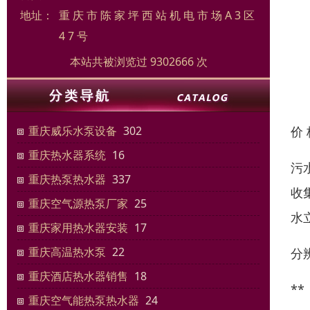
地址：
重 庆 市 陈 家 坪 西 站 机 电 市 场 A 3 区
4 7 号
本站共被浏览过 9302666 次
价
重庆威乐水泵设备
302
重庆热水器系统
16
污
重庆热泵热水器
337
收
重庆空气源热泵厂家
25
水
重庆家用热水器安装
17
重庆高温热水泵
22
分
重庆酒店热水器销售
18
*
重庆空气能热泵热水器
24