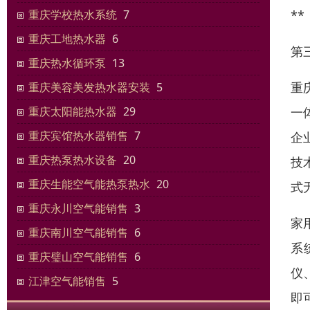
*
重庆学校热水系统
7
重庆工地热水器
6
第
重庆热水循环泵
13
重
重庆美容美发热水器安装
5
一
重庆太阳能热水器
29
重庆宾馆热水器销售
7
企
重庆热泵热水设备
20
技
重庆生能空气能热泵热水
20
式
重庆永川空气能销售
3
家
重庆南川空气能销售
6
系
重庆璧山空气能销售
6
仪
江津空气能销售
5
即