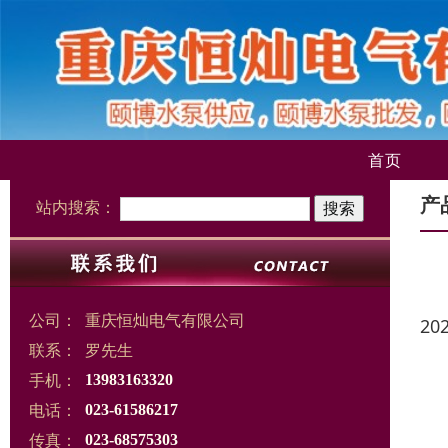
首页
产
站内搜索：
公司：
重庆恒灿电气有限公司
20
联系：
罗先生
手机：
13983163320
电话：
023-61586217
传真：
023-68575303