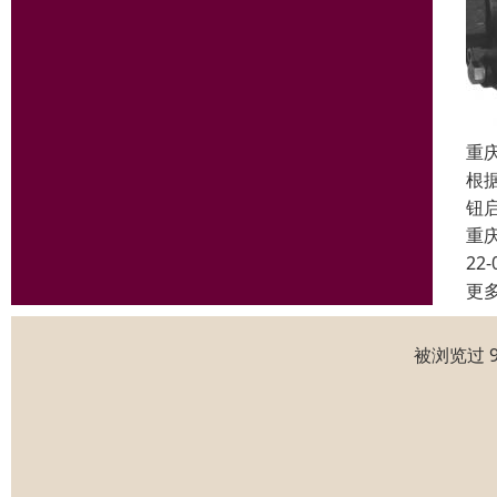
重
根
钮
重
22-
更
被浏览过 