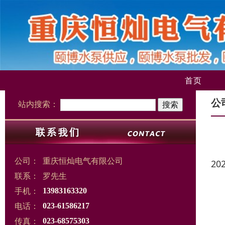
首页
公
站内搜索：
公司：
重庆恒灿电气有限公司
20
联系：
罗先生
手机：
13983163320
电话：
023-61586217
传真：
023-68575303