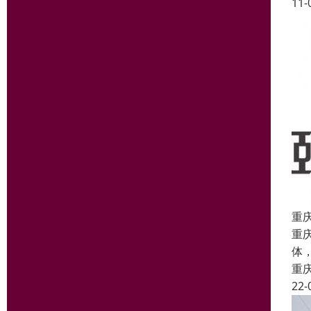
11-
重
重
体
重
22-