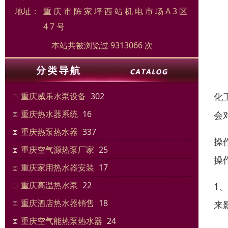
地址：
重 庆 市 陈 家 坪 西 站 机 电 市 场 A 3 区
4 7 号
本站共被浏览过 9313066 次
化
重庆威乐水泵设备
302
重庆热水器系统
16
会
重庆热泵热水器
337
操
重庆空气源热泵厂家
25
操
重庆家用热水器安装
17
重庆高温热水泵
22
1
重庆酒店热水器销售
18
来
重庆空气能热泵热水器
24