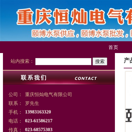
首页
产
站内搜索：
公司：
重庆恒灿电气有限公司
联系：
罗先生
手机：
13983163320
电话：
023-61586217
传真：
023-68575303