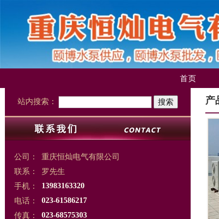
首页
产
站内搜索：
公司：
重庆恒灿电气有限公司
联系：
罗先生
手机：
13983163320
电话：
023-61586217
传真：
023-68575303