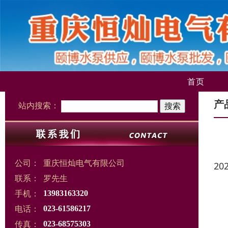
首页
产
站内搜索：
公司：
重庆恒灿电气有限公司
20
联系：
罗先生
手机：
13983163320
电话：
023-61586217
传真：
023-68575303