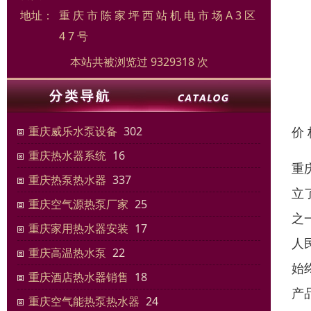
地址：
重 庆 市 陈 家 坪 西 站 机 电 市 场 A 3 区
4 7 号
本站共被浏览过 9329318 次
价
重庆威乐水泵设备
302
重庆热水器系统
16
重
重庆热泵热水器
337
立
重庆空气源热泵厂家
25
之
重庆家用热水器安装
17
人
重庆高温热水泵
22
始
重庆酒店热水器销售
18
产
重庆空气能热泵热水器
24