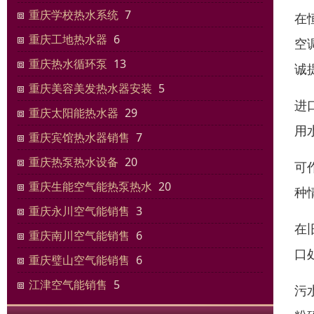
重庆学校热水系统
7
在
重庆工地热水器
6
空
重庆热水循环泵
13
诚
重庆美容美发热水器安装
5
进
重庆太阳能热水器
29
用
重庆宾馆热水器销售
7
重庆热泵热水设备
20
可
重庆生能空气能热泵热水
20
种
重庆永川空气能销售
3
在
重庆南川空气能销售
6
口
重庆璧山空气能销售
6
江津空气能销售
5
污