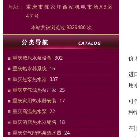
地址：
重 庆 市 陈 家 坪 西 站 机 电 市 场 A 3 区
4 7 号
本站共被浏览过 9329486 次
价
重庆威乐水泵设备
302
重庆热水器系统
16
进
重庆热泵热水器
337
用
重庆空气源热泵厂家
25
可
重庆家用热水器安装
17
重庆高温热水泵
22
种
重庆酒店热水器销售
18
在
重庆空气能热泵热水器
24