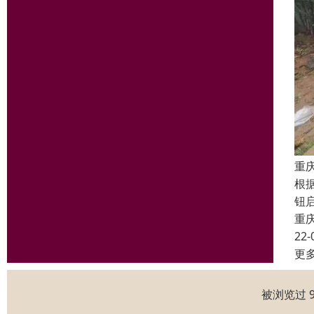
重
根
钮
重
22-
更
被浏览过 