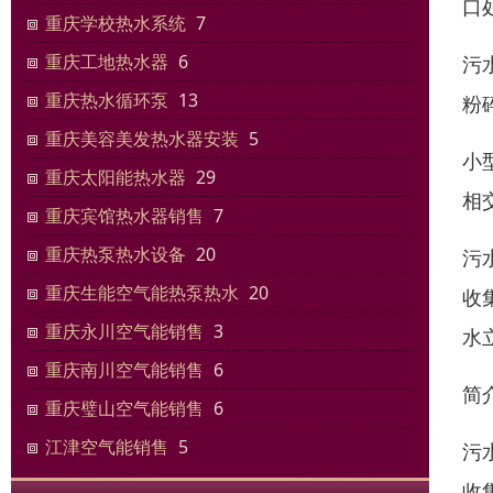
口
重庆学校热水系统
7
重庆工地热水器
6
污
重庆热水循环泵
13
粉
重庆美容美发热水器安装
5
小
重庆太阳能热水器
29
相
重庆宾馆热水器销售
7
重庆热泵热水设备
20
污
重庆生能空气能热泵热水
20
收
重庆永川空气能销售
3
水
重庆南川空气能销售
6
简
重庆璧山空气能销售
6
江津空气能销售
5
污
收