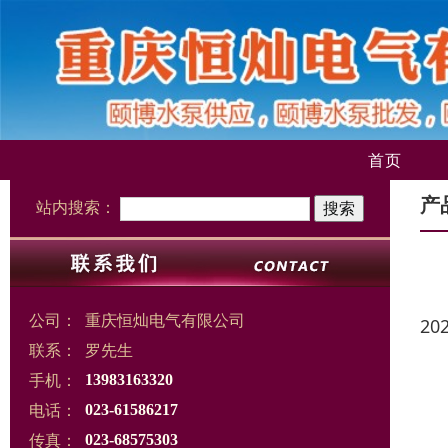
首页
产
站内搜索：
公司：
重庆恒灿电气有限公司
20
联系：
罗先生
手机：
13983163320
电话：
023-61586217
传真：
023-68575303