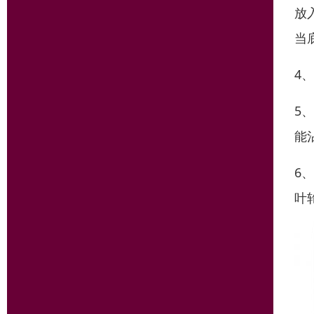
放
当
4
5
能
6
叶