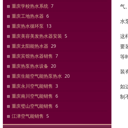
气
重庆学校热水系统
7
重庆工地热水器
6
水
重庆热水循环泵
13
这
重庆美容美发热水器安装
5
要
重庆太阳能热水器
29
重庆宾馆热水器销售
7
等
重庆热泵热水设备
20
装
重庆生能空气能热泵热水
20
如
重庆永川空气能销售
3
重庆南川空气能销售
6
制
重庆璧山空气能销售
6
江津空气能销售
5