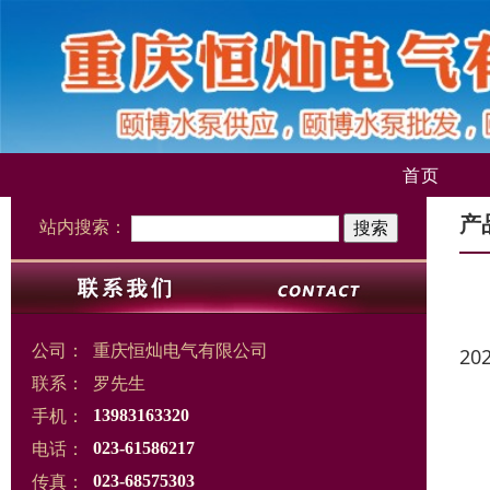
首页
产
站内搜索：
公司：
重庆恒灿电气有限公司
20
联系：
罗先生
手机：
13983163320
电话：
023-61586217
传真：
023-68575303