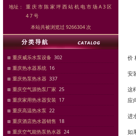
地址：
重 庆 市 陈 家 坪 西 站 机 电 市 场 A 3 区
4 7 号
本站共被浏览过 9266304 次
价
重庆威乐水泵设备
302
重庆热水器系统
16
安
重庆热泵热水器
337
这
重庆空气源热泵厂家
25
应
重庆家用热水器安装
17
重庆高温热水泵
22
进
重庆酒店热水器销售
18
如
重庆空气能热泵热水器
24