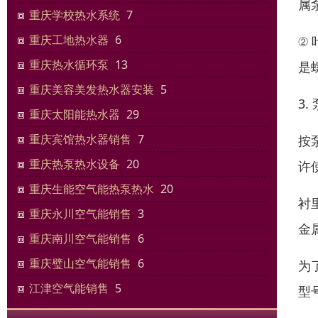
属
重庆学校热水系统
7
重庆工地热水器
6
②
重庆热水循环泵
13
是
重庆美容美发热水器安装
5
3
重庆太阳能热水器
29
重庆宾馆热水器销售
7
按
重庆热泵热水设备
20
许
重庆生能空气能热泵热水
20
衬
重庆永川空气能销售
3
金
重庆南川空气能销售
6
重庆璧山空气能销售
6
为
江津空气能销售
5
型