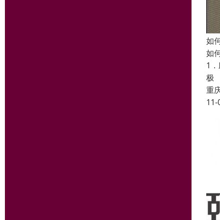
如
如
1
极
重
11-