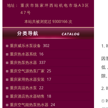
地址：
重 庆 市 陈 家 坪 西 站 机 电 市 场 A 3 区
4 7 号
本站共被浏览过 9300166 次
1
重庆威乐水泵设备
302
重庆热水器系统
16
因
重庆热泵热水器
337
低
重庆空气源热泵厂家
25
隙
重庆家用热水器安装
17
重庆高温热水泵
22
2
重庆酒店热水器销售
18
①
重庆空气能热泵热水器
24