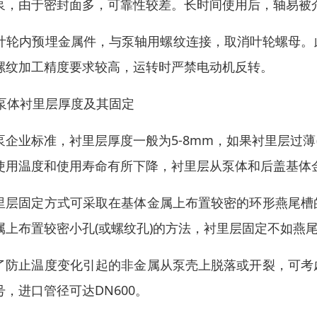
泵，由于密封面多，可靠性较差。长时间使用后，轴易被
 叶轮内预埋金属件，与泵轴用螺纹连接，取消叶轮螺母
螺纹加工精度要求较高，运转时严禁电动机反转。
. 泵体衬里层厚度及其固定
泵企业标准，衬里层厚度一般为5-8mm，如果衬里层过薄(
使用温度和使用寿命有所下降，衬里层从泵体和后盖基体
里层固定方式可采取在基体金属上布置较密的环形燕尾槽
属上布置较密小孔(或螺纹孔)的方法，衬里层固定不如燕
了防止温度变化引起的非金属从泵壳上脱落或开裂，可考
号，进口管径可达DN600。