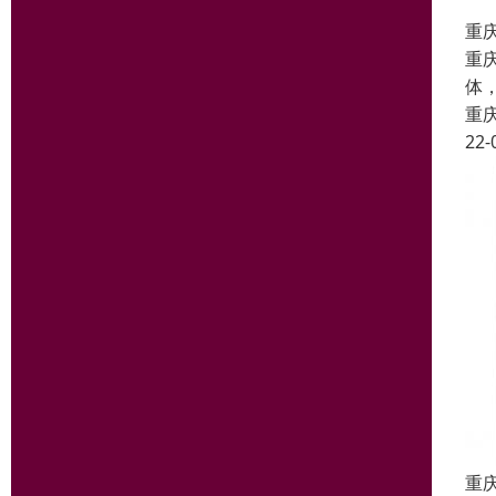
重
重
体
重
22-
重