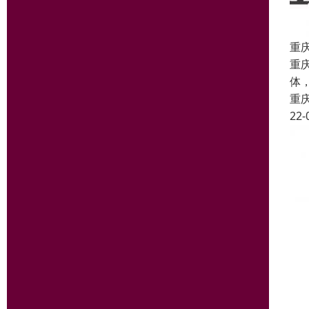
重
重
体
重
22-