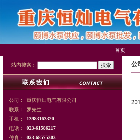
首页
公
站内搜索：
公司：
重庆恒灿电气有限公司
20
联系：
罗先生
手机：
13983163320
电话：
023-61586217
传真：
023-68575303