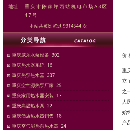
地址：
重 庆 市 陈 家 坪 西 站 机 电 市 场 A 3 区
4 7 号
本站共被浏览过 9314544 次
价
重庆威乐水泵设备
302
重庆热水器系统
16
重
重庆热泵热水器
337
立
重庆空气源热泵厂家
25
之
重庆家用热水器安装
17
人
重庆高温热水泵
22
始
重庆酒店热水器销售
18
产
重庆空气能热泵热水器
24