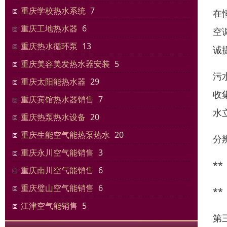
重庆学校热水系统
7
在
重庆工地热水器
6
空
重庆热水循环泵
13
诚
重庆美容美发热水器安装
5
污
重庆太阳能热水器
29
收
重庆宾馆热水器销售
7
水
重庆热泵热水设备
20
重庆生能空气能热泵热水
20
分
重庆永川空气能销售
3
*
重庆南川空气能销售
6
重庆璧山空气能销售
6
*
江津空气能销售
5
第