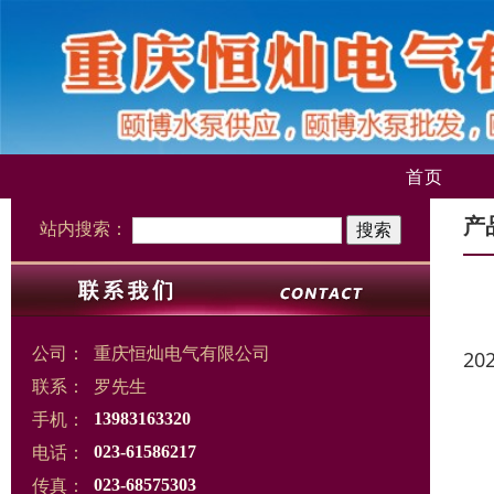
首页
产
站内搜索：
公司：
重庆恒灿电气有限公司
20
联系：
罗先生
手机：
13983163320
电话：
023-61586217
传真：
023-68575303