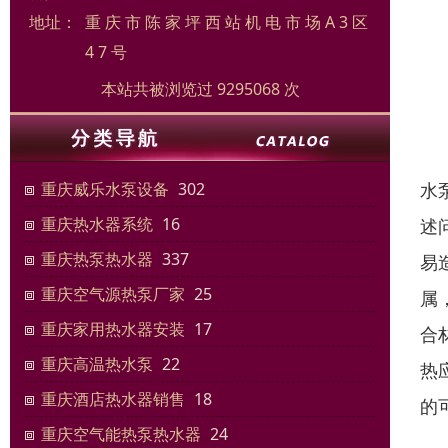
地址：
重 庆 市 陈 家 坪 西 站 机 电 市 场 A 3 区
4 7 号
本站共被浏览过 9295068 次
水
重庆威乐水泵设备
302
重庆热水器系统
16
述
重庆热泵热水器
337
易
重庆空气源热泵厂家
25
属
重庆家用热水器安装
17
合
重庆高温热水泵
22
热
重庆酒店热水器销售
18
的
重庆空气能热泵热水器
24