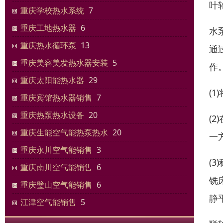
叶
重庆学校热水系统
7
重庆工地热水器
6
水
重庆热水循环泵
13
通
重庆美容美发热水器安装
5
作
重庆太阳能热水器
29
(
重庆宾馆热水器销售
7
重庆热泵热水设备
20
(
重庆生能空气能热泵热水
20
一
重庆永川空气能销售
3
(
重庆南川空气能销售
6
铣
重庆璧山空气能销售
6
静
江津空气能销售
5