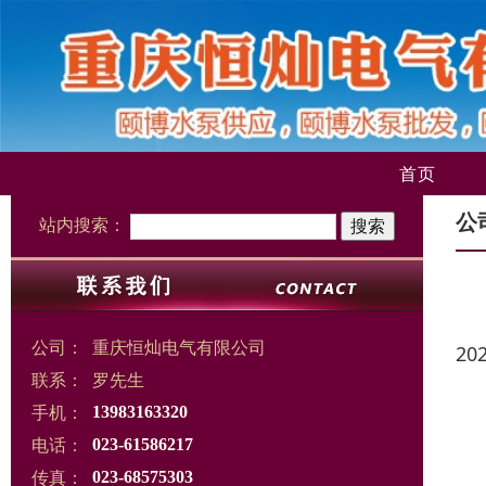
首页
公
站内搜索：
公司：
重庆恒灿电气有限公司
20
联系：
罗先生
手机：
13983163320
电话：
023-61586217
传真：
023-68575303