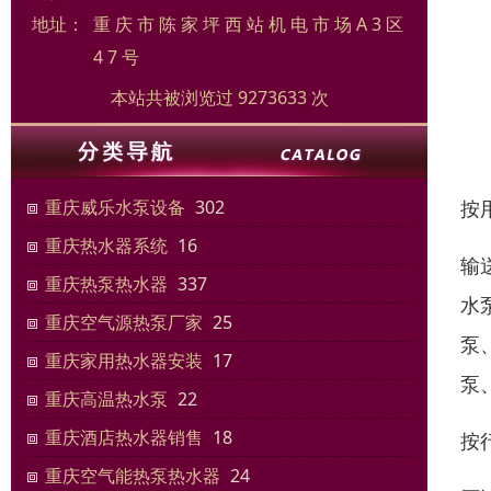
地址：
重 庆 市 陈 家 坪 西 站 机 电 市 场 A 3 区
4 7 号
本站共被浏览过 9273633 次
按
重庆威乐水泵设备
302
重庆热水器系统
16
输
重庆热泵热水器
337
水
重庆空气源热泵厂家
25
泵
重庆家用热水器安装
17
泵
重庆高温热水泵
22
重庆酒店热水器销售
18
按
重庆空气能热泵热水器
24