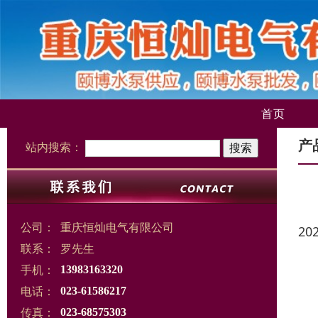
首页
产
站内搜索：
公司：
重庆恒灿电气有限公司
20
联系：
罗先生
手机：
13983163320
电话：
023-61586217
传真：
023-68575303