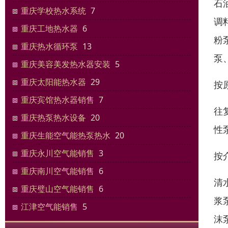
石
重庆学校热水系统
7
调
重庆工地热水器
6
粉
重庆热水循环泵
13
泵
重庆美容美发热水器安装
5
重庆太阳能热水器
29
按
重庆宾馆热水器销售
7
往
重庆热泵热水设备
20
性
重庆生能空气能热泵热水
20
重庆永川空气能销售
3
按
重庆南川空气能销售
6
清
重庆璧山空气能销售
6
浆
江津空气能销售
5
沫