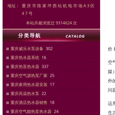
地址：
重 庆 市 陈 家 坪 西 站 机 电 市 场 A 3 区
4 7 号
本站共被浏览过 9314624 次
价
重庆威乐水泵设备
302
重庆热水器系统
16
空
重庆热泵热水器
337
媒
重庆空气源热泵厂家
25
外
重庆家用热水器安装
17
问
重庆高温热水泵
22
重庆酒店热水器销售
18
运
重庆空气能热泵热水器
24
生