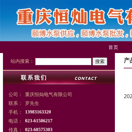
首页
产
站内搜索：
公司：
重庆恒灿电气有限公司
20
联系：
罗先生
手机：
13983163320
电话：
023-61586217
传真：
023-68575303