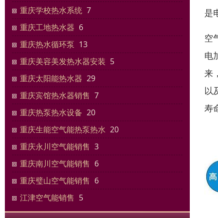
重庆学校热水系统
7
是
重庆工地热水器
6
空
重庆热水循环泵
13
电
重庆美容美发热水器安装
5
来
重庆太阳能热水器
29
以
重庆宾馆热水器销售
7
寿
重庆热泵热水设备
20
重庆生能空气能热泵热水
20
重庆永川空气能销售
3
重庆南川空气能销售
6
重庆璧山空气能销售
6
江津空气能销售
5