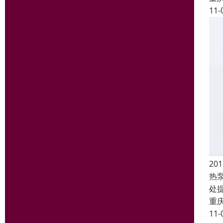
11-
2
热
处
重
11-