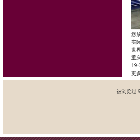
您
实
世
重
19-
更
被浏览过 