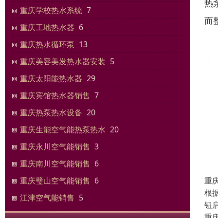
热
重庆学校热水系统
7
而
重庆工地热水器
6
重庆热水循环泵
13
重庆美容美发热水器安装
5
重庆太阳能热水器
29
重庆宾馆热水器销售
7
重庆热泵热水设备
20
重庆生能空气能热泵热水
20
重庆永川空气能销售
3
重庆南川空气能销售
6
重
重庆璧山空气能销售
6
根
江津空气能销售
5
钮
重