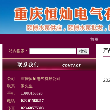
首页
产
站内搜索：
公司：
重庆恒灿电气有限公司
20
联系：
罗先生
手机：
13983163320
电话：
023-61586217
传真：
023-68575303