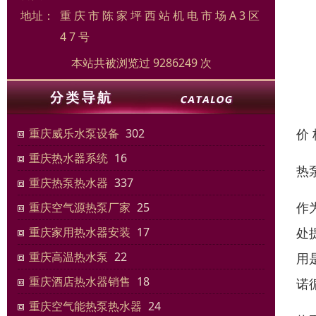
地址：
重 庆 市 陈 家 坪 西 站 机 电 市 场 A 3 区
4 7 号
本站共被浏览过 9286249 次
价
重庆威乐水泵设备
302
重庆热水器系统
16
热
重庆热泵热水器
337
作
重庆空气源热泵厂家
25
处
重庆家用热水器安装
17
重庆高温热水泵
22
用
重庆酒店热水器销售
18
诺
重庆空气能热泵热水器
24